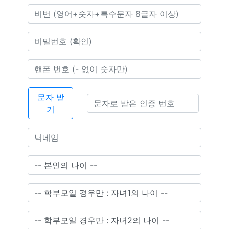
문자 받
기